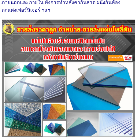
ภายนอกและภายใน ทั้งการทำหลังคากันสาด ผนังกันห้อง
ตกแต่งเฟอร์นิเจอร์ ฯลฯ