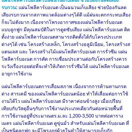
แผ่นโพลีคาร์บอเนต เป็นฉนวนเก็บเสียง ช่วยป้องกันลดเสียง
รบกวน
:
แผ่นโพลีคาร์บอเนต เป็นฉนวนเก็บเสียง ช่วยป้องกันลด
เสียงรบกวนจากสภาพแวดล้อมต่างๆได้ดี แม้ฝนจะตกกระทบเสียง
ก็จะไม่ดังมาก เนื่องจากโพรงอากาศของแผ่นโพลีคาร์บอเนต
แบบลูกฟูก มีคุณสมบัติในการดูดซับเสียง แผ่นโพลีคาร์บอเนต ติด
ตั้งง่าย แผ่นโพลีคาร์บอเนตสามารถติดตั้งได้กับโครงประเภท
ต่างๆได้ เช่น โครงสร้างเหล็ก, โครงสร้างอลูมิเนียม, โครงสร้างส
แตนเลส และ โครงสร้างไม้แผ่นโพลีคาร์บอเนต การรั่วซึม แผ่น
โพลีคาร์บอเนต การตัด การเชื่อมประสานต่อกับโครงสร้างควร
ระวังเรื่องรอยต่อที่จะทำให้เกิดการรั่วซึมได้ แผ่นโพลีคาร์บอเนต
อายุการใช้งาน
แผ่นโพลีคาร์บอเนตการเสื่อมสภาพ เนื่องจากการต้านทานกรด
ด่าง สารเคมี ของแผ่นโพลีคาร์บอเนตน้อย ทำให้เสื่อมต่อการใช้
งานได้ไว แผ่นโพลีคาร์บอเนต มีราคาค่อนข้างสูง เมื่อเปรียบ
เทียบกับวัสดุอื่นๆกับการใช้งานประเภทเดียวกันต่อหน่วยพื้นที่
การใช้งานอยู่ที่ประมาณตร.ม.ละ 1,200-3,500 บาทต่อตาราง
เมตร แผ่นโพลีคาร์บอเนต ดูขุ่นมั่ว สำหรับแผ่นโพลีคาร์บอเนต ที่
เป็นชนิดลูกฟูก จะมีโพรงอยุ่ด้วยในทำให้สามารถเก็บกัก