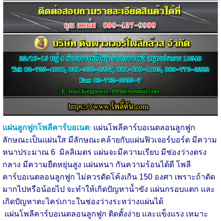
แผ่นลูกฟูกโพลีคาร์บอเนต
แผ่นโพลี
คาร์บอเนตลอนลูกฟูก
:
ลักษณะเป็นแผ่นใส มีลักษณะคล้ายกับแผ่นฟิวเจอร์บอร์ด มีความ
หนาประมาณ 6 มิลลิเมตร แผ่นจะมีความเรียบ มีช่องว่างตรง
กลาง มีความยืดหยุ่นสูง แผ่นหนา กันความร้อนได้ดี โพลี
คาร์บอเนตลอนลูกฟูก ไม่ควรดัดโค้งเกิน 150 องศา เพราะถ้าดัด
มากไปหรือน้อยไป จะทำให้เกิดปัญหาน้ำขัง แผ่นกรอบแตก และ
เกิดปัญหาตะไคร่เกาะในช่องว่างระหว่างแผ่นได้
แผ่นโพลีคาร์บอเนตลอนลูกฟูก ติดตั้งง่าย และแข็งแรง เหมาะ