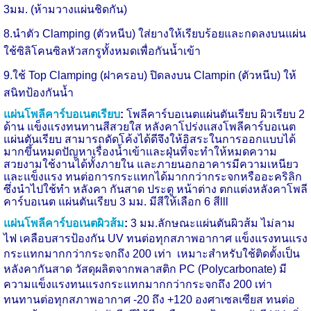
3มม. (ห้ามวางแผ่นชิดกัน)
8.นำตัว Clamping (ตัวหนีบ) ใส่ยางให้เรียบร้อยและกดลงบนแผ่น
ใช้ซิลิโคนซิลหัวสกรูทั้งหมดเพื่อกันน้ำเข้า
9.ใช้ Top Clamping (ฝาครอบ) ปิดลงบน Clampin (ตัวหนีบ) ให้
สนิทป้องกันน้ำ
แผ่นโพลีคาร์บอเนตเรียบ
:
โพลีคาร์บอเนตแผ่นตันเรียบ ผิวเรียบ 2
ด้าน แข็งแรงทนทานสีสวยใส หลังคาโปร่งแสงโพลีคาร์บอเนต
แผ่นตันเรียบ สามารถดัดโค้งได้ดีจึงให้อิสระในการออกแบบได้
มากขึ้นหมดปัญหาเรื่องน้ำเข้าและฝุ่นที่จะทำให้หมดความ
สวยงามใช้งานได้ทั้งภายใน และภายนอกอาคารมีความเหนียว
และแข็งแรง ทนต่อการกระแทกได้มากกว่ากระจกหรืออะคริลิก
ซึ่งนำไปใช้ทำ หลังคา กันสาด ประตู หน้าต่าง ตกแต่งหลังคาโพลี
คาร์บอเนต แผ่นตันเรียบ
3
มม. มีสีให้เลือก
6
สีlll
แผ่นโพลีคาร์บอเนตผิวส้ม
:
3 มม.ลักษณะแผ่นตันผิวส้ม ไม่ลาม
ไฟ เคลือบสารป้องกัน UV ทนต่อทุกสภาพอากาศ แข็งแรงทนแรง
กระแทกมากกว่ากระจกถึง 200 เท่า เหมาะสำหรับใช้ติดตั้งเป็น
หลังคากันสาด วัสดุผลิตจากพลาสติก PC (Polycarbonate) มี
ความแข็งแรงทนแรงกระแทกมากกว่ากระจกถึง 200 เท่า
ทนทานต่อทุกสภาพอากาศ -20 ถึง +120 องศาเซลเซียส ทนต่อ