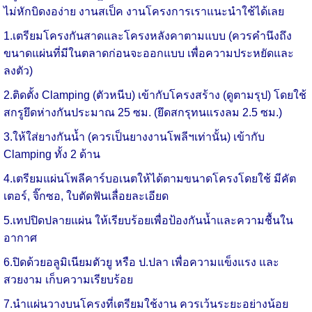
ไม่หักบิดงอง่าย งานสเป็ค งานโครงการเราแนะนำใช้ได้เลย
1.เตรียมโครงกันสาดและโครงหลังคาตามแบบ (ควรคำนึงถึง
ขนาดแผ่นที่มีในตลาดก่อนจะออกแบบ เพื่อความประหยัดและ
ลงตัว)
2.ติดตั้ง Clamping (ตัวหนีบ) เข้ากับโครงสร้าง (ดูตามรุป) โดยใช้
สกรูยึดห่างกันประมาณ 25 ซม. (ยึดสกรุทนแรงลม 2.5 ซม.)
3.ให้ใส่ยางกันน้ำ (ควรเป็นยางงานโพลีฯเท่านั้น) เข้ากับ
Clamping ทั้ง 2 ด้าน
4.เตรียมแผ่นโพลีคาร์บอเนตให้ได้ตามขนาดโครงโดยใช้ มีคัต
เตอร์, จิ๊กซอ, ใบตัดฟันเลื่อยละเอียด
5.เทปปิดปลายแผ่น ให้เรียบร้อยเพื่อป้องกันน้ำและความชื้นใน
อากาศ
6.ปิดด้วยอลูมิเนียมตัวยู หรือ ป.ปลา เพื่อความแข็งแรง และ
สวยงาม เก็บความเรียบร้อย
7.นำแผ่นวางบนโครงที่เตรียมใช้งาน ควรเว้นระยะอย่างน้อย