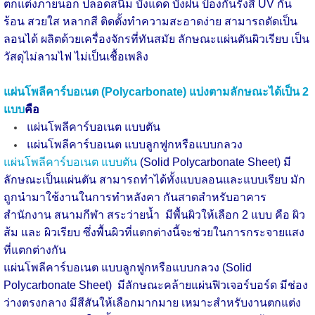
ตกแต่งภายนอก ปลอดสนิม บังแดด บังฝน ป้องกันรังสี UV กัน
ร้อน สวยใส หลากสี ติดตั้งทำความสะอาดง่าย สามารถดัดเป็น
ลอนได้ ผลิตด้วยเครื่องจักรที่ทันสมัย ลักษณะแผ่นตันผิวเรียบ เป็น
วัสดุไม่ลามไฟ ไม่เป็นเชื้อเพลิง
แผ่นโพลีคาร์บอเนต (Polycarbonate) แบ่งตามลักษณะได้เป็น 2
แบบ
คือ
แผ่นโพลีคาร์บอเนต แบบตัน
แผ่นโพลีคาร์บอเนต แบบลูกฟูกหรือแบบกลวง
แผ่นโพลีคาร์บอเนต แบบตัน
(Solid Polycarbonate Sheet) มี
ลักษณะเป็นแผ่นตัน สามารถทำได้ทั้งแบบลอนและแบบเรียบ มัก
ถูกนำมาใช้งานในการทำหลังคา กันสาดสำหรับอาคาร
สำนักงาน สนามกีฬา สระว่ายน้ำ มีพื้นผิวให้เลือก 2 แบบ คือ ผิว
ส้ม และ ผิวเรียบ ซึ่งพื้นผิวที่แตกต่างนี้จะช่วยในการกระจายแสง
ที่แตกต่างกัน
แผ่นโพลีคาร์บอเนต แบบลูกฟูกหรือแบบกลวง (Solid
Polycarbonate Sheet) มีลักษณะคล้ายแผ่นฟิวเจอร์บอร์ด มีช่อง
ว่างตรงกลาง มีสีสันให้เลือกมากมาย เหมาะสำหรับงานตกแต่ง