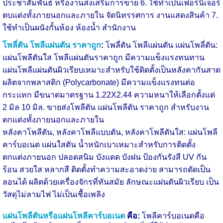
ประชาสัมพันธ์ หรืองานส่งเสริมการขาย 6. ใช้ทำเป็นเฟอร์นิเจอร์
ตบแต่งทั้งภายนอกและภายใน จัดนิทรรศการ งานแสดงสินค้า 7.
ใช้ทำเป็นผนังกั้นห้อง ห้องน้ำ สำนักงาน
โพลี่ตัน โพลีแผ่นตัน ราคาถูก
:
โพลี่ตัน โพลีแผ่นตัน แผ่นโพลี่ตัน:
แผ่นโพลีตันใส โพลีแผ่นตันราคาถูก มีความแข็งแรงทนทาน
แผ่นโพลีแผ่นตันผิวเรียบเหมาะสำหรับใช้ติดตั้งเป็นหลังคากันสาด
ผลิตจากพลาสติก (Polycarbonate) มีความแข็งแรงทนต่อ
กระแทก มีขนาดมาตรฐาน 1.22X2.44 ความหนาให้เลือกตั้งแต่
2 มิล 10 มิล. ขายส่งโพลีตัน แผ่นโพลีตัน ราคาถูก สำหรับงาน
ตกแต่งทั้งภายนอกและภายใน
หลังคาโพลีตัน, หลังคาโพลีแบบตัน, หลังคาโพลีตันใส: แผ่นโพลี
คาร์บอเนต แผ่นใสตัน น้ำหนักเบาเหมาะสำหรับการติดตั้ง
ตกแต่งภายนอก ปลอดสนิม บังแดด บังฝน ป้องกันรังสี UV กัน
ร้อน สวยใส หลากสี ติดตั้งทำความสะอาดง่าย สามารถดัดเป็น
ลอนได้ ผลิตด้วยเครื่องจักรที่ทันสมัย ลักษณะแผ่นตันผิวเรียบ เป็น
วัสดุไม่ลามไฟ ไม่เป็นเชื้อเพลิง
แผ่นโพลีตันหรือแผ่นโพลีคาร์บอเนต
คือ:
โพลีคาร์บอเนตคือ