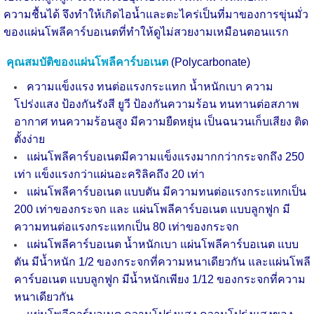
ความชื้นได้ จึงทำให้เกิดไอน้ำและตะไคร่เป็นที่มาของการขุ่นมั่ว
ของแผ่นโพลีคาร์บอเนตที่ทำให้ดูไม่สวยงามเหมือนตอนแรก
คุณสมบัติของแผ่นโพลีคาร์บอเนต
(Polycarbonate)
ความแข็งแรง ทนต่อแรงกระแทก น้ำหนักเบา ความ
โปร่งแสง ป้องกันรังสี ยูวี ป้องกันความร้อน ทนทานต่อสภาพ
อากาศ ทนความร้อนสูง มีความยืดหยุ่น เป็นฉนวนเก็บเสียง ติด
ตั้งง่าย
แผ่นโพลีคาร์บอเนตมีความแข็งแรงมากกว่ากระจกถึง 250
เท่า แข็งแรงกว่าแผ่นอะคริลิคถึง 20 เท่า
แผ่นโพลีคาร์บอเนต แบบตัน มีความทนต่อแรงกระแทกเป็น
200 เท่าของกระจก และ แผ่นโพลีคาร์บอเนต แบบลูกฟูก มี
ความทนต่อแรงกระแทกเป็น 80 เท่าของกระจก
แผ่นโพลีคาร์บอเนต น้ำหนักเบา แผ่นโพลีคาร์บอเนต แบบ
ตัน มีน้ำหนัก 1/2 ของกระจกที่ความหนาเดียวกัน และแผ่นโพลี
คาร์บอเนต แบบลูกฟูก มีน้ำหนักเพียง 1/12 ของกระจกที่ความ
หนาเดียวกัน