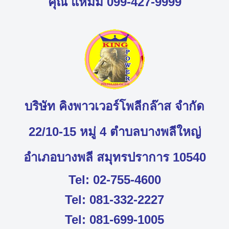
คุณ แหม่ม 099-427-9999
บริษัท คิงพาวเวอร์โพลีกล๊าส จำกัด
22/10-15 หมู่ 4 ตำบลบางพลีใหญ่
อำเภอบางพลี สมุทรปราการ 10540
Tel: 02-755-4600
Tel: 081-332-2227
Tel: 081-699-1005