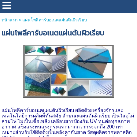
หน้าแรก
>
แผ่นโพลีคาร์บอเนตแผ่นตันผิวเรียบ
แผ่นโพลีคาร์บอเนตแผ่นตันผิวเรียบ
แผ่นโพลีคาร์บอเนตแผ่นตันผิวเรียบ ผลิตด้วยเครื่องจักรและ
เทคโนโลยีการผลิตที่ทันสมัย ลักษณะแผ่นตันผิวเรียบ เป็นวัสดุไม่
ลามไฟ ไม่เป็นเชื้อเพลิง เคลือบสารป้องกัน UV ทนต่อทุกสภาพ
อากาศ แข็งแรงทนแรงกระแทกมากกว่ากระจกถึง 200 เท่า
เหมาะสำหรับใช้ติดตั้งเป็นหลังคากันสาด วัสดุผลิตจากพลาสติก